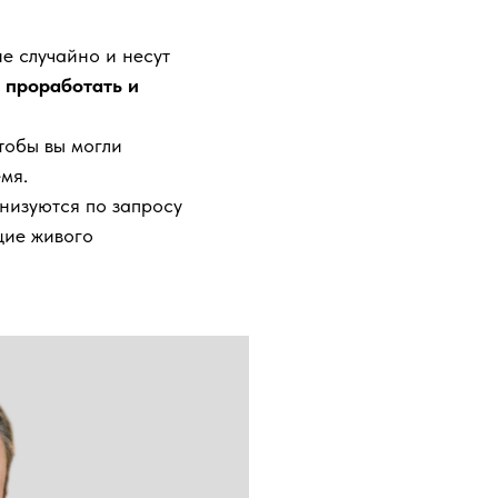
е случайно и несут
о
проработать и
тобы вы могли
мя.
низуются по запросу
щие живого