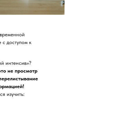
овременной
 с доступом к
ий интенсив»?
то не просмотр
 перелистывание
формацией!
я изучить: