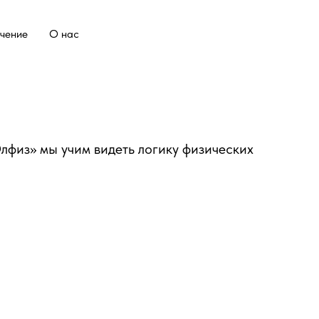
чение
О нас
Олфиз» мы учим видеть логику физических