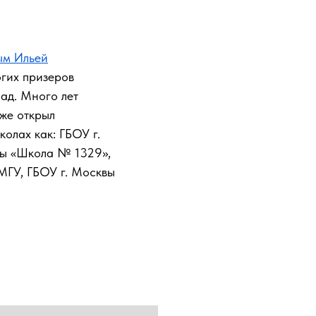
ым Ильей
огих призеров
ад. Много лет
же открыл
олах как: ГБОУ г.
вы «Школа № 1329»,
ГУ, ГБОУ г. Москвы